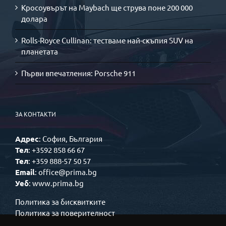
Кросоувърът на Maybach ще струва поне 200 000
долара
Rolls-Royce Cullinan: тестваме най-скъпия SUV на
планетата
Първи впечатления: Porsche 911
ЗА КОНТАКТИ
Адрес
: София, България
Тел
: +3592 858 66 67
Тел
: +359 888-57 50 57
Email
: office@prima.bg
Уеб
: www.prima.bg
Политика за бисквитките
Политика за поверителност