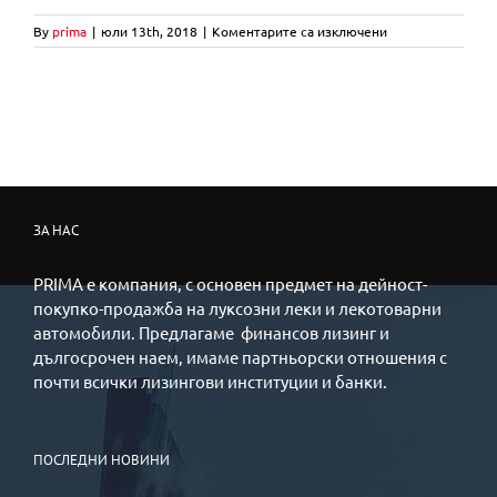
за
By
prima
|
юли 13th, 2018
|
Коментарите са изключени
$_27
(1)
ЗА НАС
PRIMA е компания, с основен предмет на дейност-
покупко-продажба на луксозни леки и лекотоварни
автомобили. Предлагаме финансов лизинг и
дългосрочен наем, имаме партньорски отношения с
почти всички лизингови институции и банки.
ПОСЛЕДНИ НОВИНИ